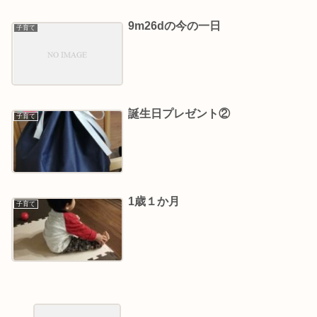
9m26dの今の一日
子育て
誕生日プレゼント②
子育て
1歳１か月
子育て